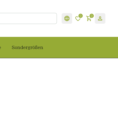
0
0
e
Sondergrößen