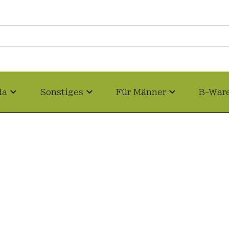
da
Sonstiges
Für Männer
B-War