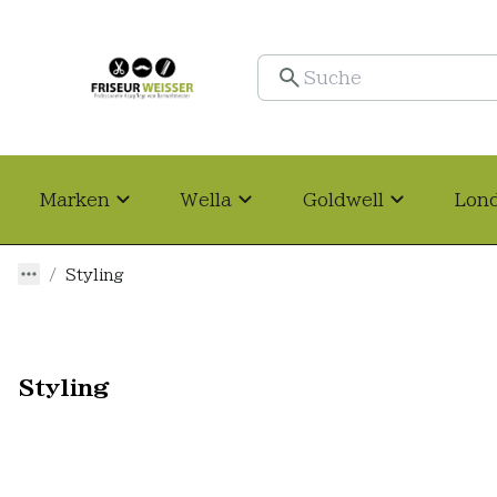
Marken
Wella
Goldwell
Lon
Styling
Styling