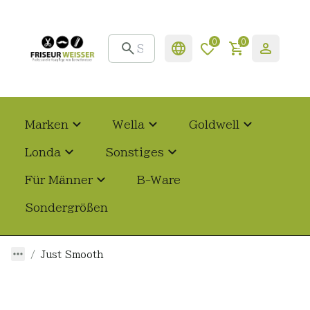
0
0
Marken
Wella
Goldwell
Londa
Sonstiges
Für Männer
B-Ware
Sondergrößen
Just Smooth