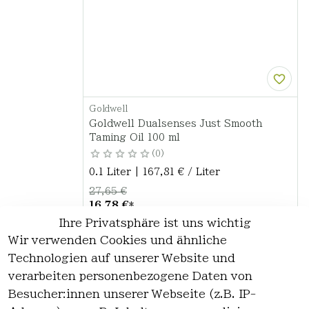
Goldwell
Goldwell Dualsenses Just Smooth
Taming Oil 100 ml
0
0.1 Liter | 167,81 € / Liter
27,65 €
16,78 €
*
Ihre Privatsphäre ist uns wichtig
Hinzufügen
Wir verwenden Cookies und ähnliche
Technologien auf unserer Website und
verarbeiten personenbezogene Daten von
*
inkl. ges. MwSt
zzgl.
Versandkosten
Besucher:innen unserer Webseite (z.B. IP-