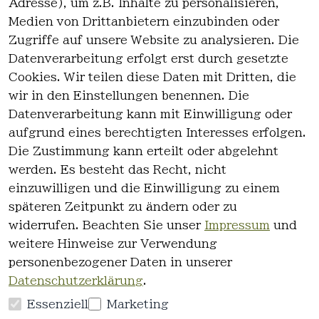
Adresse), um z.B. Inhalte zu personalisieren,
1
Medien von Drittanbietern einzubinden oder
Zugriffe auf unsere Website zu analysieren. Die
Datenverarbeitung erfolgt erst durch gesetzte
Cookies. Wir teilen diese Daten mit Dritten, die
wir in den Einstellungen benennen. Die
Rechtlich
Kontakt
Datenverarbeitung kann mit Einwilligung oder
es
Kontakt
aufgrund eines berechtigten Interesses erfolgen.
AGB
Registrieren
Die Zustimmung kann erteilt oder abgelehnt
Impressum
werden. Es besteht das Recht, nicht
Datenschutz
einzuwilligen und die Einwilligung zu einem
erklärung
späteren Zeitpunkt zu ändern oder zu
Widerrufsre
widerrufen. Beachten Sie unser
Impressum
und
cht
weitere Hinweise zur Verwendung
personenbezogener Daten in unserer
Datenschutzerklärung
.
Essenziell
Marketing