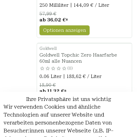
250 Milliliter | 144,09 € / Liter
57,99 €
ab
36,02 €
*
Optionen anzeigen
Goldwell
Goldwell Topchic Zero Haarfarbe
60ml alle Nuancen
0
0.06 Liter | 188,62 € / Liter
18,90 €
ab
11,32 €
*
Ihre Privatsphäre ist uns wichtig
Optionen anzeigen
Wir verwenden Cookies und ähnliche
Technologien auf unserer Website und
verarbeiten personenbezogene Daten von
*
inkl. ges. MwSt
zzgl.
Versandkosten
Besucher:innen unserer Webseite (z.B. IP-