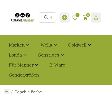
0
0
Marken
Wella
Goldwell
Londa
Sonstiges
Für Männer
B-Ware
Sondergrößen
Topchic Farbe