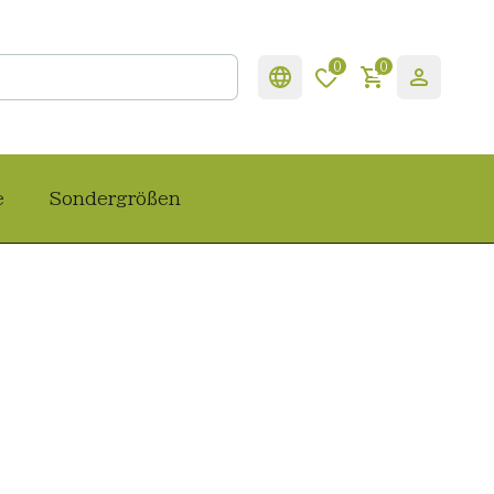
0
0
e
Sondergrößen