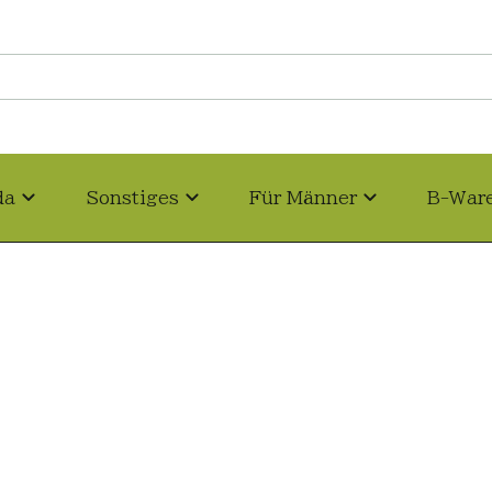
da
Sonstiges
Für Männer
B-War