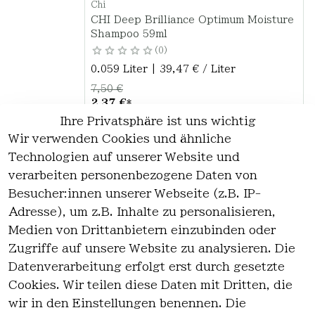
Chi
CHI Deep Brilliance Optimum Moisture
Shampoo 59ml
0
0.059 Liter | 39,47 € / Liter
7,50 €
2,37 €
*
Ihre Privatsphäre ist uns wichtig
Hinzufügen
Wir verwenden Cookies und ähnliche
Technologien auf unserer Website und
verarbeiten personenbezogene Daten von
*
inkl. ges. MwSt
zzgl.
Versandkosten
Besucher:innen unserer Webseite (z.B. IP-
Adresse), um z.B. Inhalte zu personalisieren,
1
Medien von Drittanbietern einzubinden oder
Zugriffe auf unsere Website zu analysieren. Die
Datenverarbeitung erfolgt erst durch gesetzte
Cookies. Wir teilen diese Daten mit Dritten, die
wir in den Einstellungen benennen. Die
Rechtlich
Kontakt