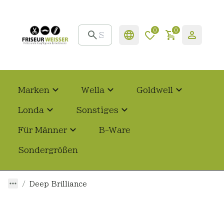
0
0
Marken
Wella
Goldwell
Londa
Sonstiges
Für Männer
B-Ware
Sondergrößen
Deep Brilliance