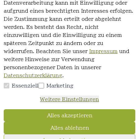
Datenverarbeitung kann mit Einwilligung oder
es
Kontakt
aufgrund eines berechtigten Interesses erfolgen.
AGB
Registrieren
Die Zustimmung kann erteilt oder abgelehnt
Impressum
werden. Es besteht das Recht, nicht
Datenschutz
einzuwilligen und die Einwilligung zu einem
erklärung
späteren Zeitpunkt zu ändern oder zu
Widerrufsre
widerrufen. Beachten Sie unser
Impressum
und
cht
weitere Hinweise zur Verwendung
personenbezogener Daten in unserer
Datenschutzerklärung
.
Essenziell
Marketing
Vertrag
Weitere Einstellungen
widerrufen
Alles akzeptieren
Alles ablehnen