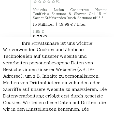
0
Medavita Lotion Concentrée Homme
Tonifying Shampoo & Shower Gel 15 ml
Sachet Kräftigendes Dusch-Shampoo pH 5.5
15 Milliliter | 49,98 € / Liter
1,99 €
0,75 €
*
Ihre Privatsphäre ist uns wichtig
Optionen anzeigen
Wir verwenden Cookies und ähnliche
Technologien auf unserer Website und
verarbeiten personenbezogene Daten von
*
inkl. ges. MwSt
zzgl.
Versandkosten
Besucher:innen unserer Webseite (z.B. IP-
Adresse), um z.B. Inhalte zu personalisieren,
1
Medien von Drittanbietern einzubinden oder
Zugriffe auf unsere Website zu analysieren. Die
Datenverarbeitung erfolgt erst durch gesetzte
Cookies. Wir teilen diese Daten mit Dritten, die
wir in den Einstellungen benennen. Die
Rechtlich
Kontakt