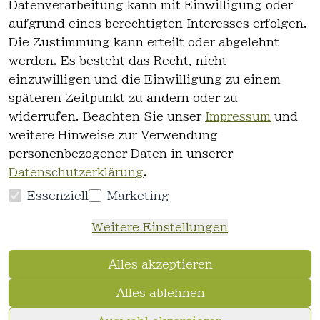
Datenverarbeitung kann mit Einwilligung oder
es
Kontakt
aufgrund eines berechtigten Interesses erfolgen.
AGB
Registrieren
Die Zustimmung kann erteilt oder abgelehnt
Impressum
werden. Es besteht das Recht, nicht
Datenschutz
einzuwilligen und die Einwilligung zu einem
erklärung
späteren Zeitpunkt zu ändern oder zu
Widerrufsre
widerrufen. Beachten Sie unser
Impressum
und
cht
weitere Hinweise zur Verwendung
personenbezogener Daten in unserer
Datenschutzerklärung
.
Essenziell
Marketing
Vertrag
Weitere Einstellungen
widerrufen
Alles akzeptieren
Alles ablehnen