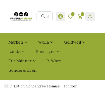
0
0
Marken
Wella
Goldwell
Londa
Sonstiges
Für Männer
B-Ware
Sondergrößen
Lotion Concentrée Homme - for men