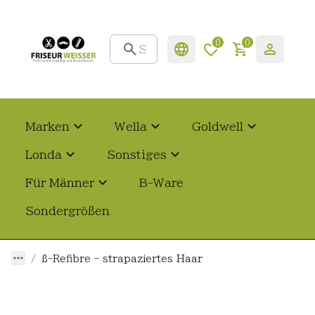
0
0
Marken
Wella
Goldwell
Londa
Sonstiges
Für Männer
B-Ware
Sondergrößen
ß-Refibre - strapaziertes Haar