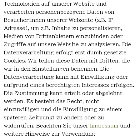
Technologien auf unserer Website und
Haben Sie nicht gefunden, was Sie
verarbeiten personenbezogene Daten von
suchen?
Besucher:innen unserer Webseite (z.B. IP-
Adresse), um z.B. Inhalte zu personalisieren,
Artikel durchsuchen
Medien von Drittanbietern einzubinden oder
Zugriffe auf unsere Website zu analysieren. Die
Datenverarbeitung erfolgt erst durch gesetzte
Cookies. Wir teilen diese Daten mit Dritten, die
wir in den Einstellungen benennen. Die
Rechtlich
Kontakt
Datenverarbeitung kann mit Einwilligung oder
es
Kontakt
aufgrund eines berechtigten Interesses erfolgen.
AGB
Registrieren
Die Zustimmung kann erteilt oder abgelehnt
Impressum
werden. Es besteht das Recht, nicht
Datenschutz
einzuwilligen und die Einwilligung zu einem
erklärung
späteren Zeitpunkt zu ändern oder zu
Widerrufsre
widerrufen. Beachten Sie unser
Impressum
und
cht
weitere Hinweise zur Verwendung