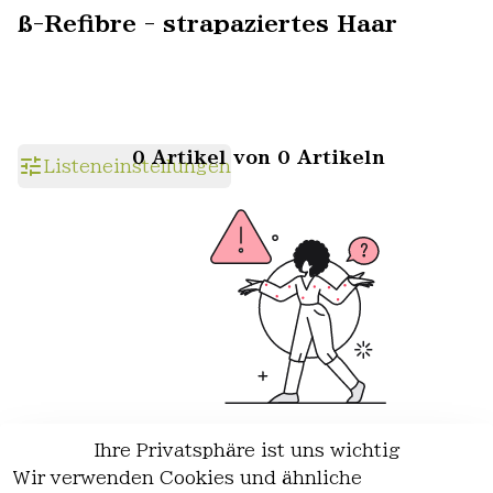
ß-Refibre - strapaziertes Haar
0 Artikel von 0 Artikeln
Listeneinstellungen
Ihre Privatsphäre ist uns wichtig
Wir haben keine Artikel mehr in
Wir verwenden Cookies und ähnliche
dieser Kategorie.