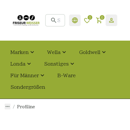
0
0
Marken
Wella
Goldwell
Londa
Sonstiges
Für Männer
B-Ware
Sondergrößen
Profiline