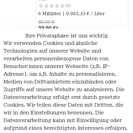
0
6 Milliliter | 9.983,33 € / Liter
89,00 €
59,90 €
*
Ihre Privatsphäre ist uns wichtig
Hinzufügen
Wir verwenden Cookies und ähnliche
Technologien auf unserer Website und
verarbeiten personenbezogene Daten von
*
inkl. ges. MwSt
zzgl.
Versandkosten
Besucher:innen unserer Webseite (z.B. IP-
Adresse), um z.B. Inhalte zu personalisieren,
1
Medien von Drittanbietern einzubinden oder
Zugriffe auf unsere Website zu analysieren. Die
Datenverarbeitung erfolgt erst durch gesetzte
Cookies. Wir teilen diese Daten mit Dritten, die
wir in den Einstellungen benennen. Die
Rechtlich
Kontakt
Datenverarbeitung kann mit Einwilligung oder
es
Kontakt
aufgrund eines berechtigten Interesses erfolgen.
AGB