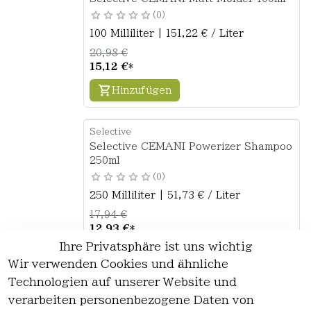
0
100 Milliliter | 151,22 € / Liter
20,98 €
15,12 €
*
Hinzufügen
Selective
Selective CEMANI Powerizer Shampoo
250ml
0
250 Milliliter | 51,73 € / Liter
17,94 €
12,93 €
*
Ihre Privatsphäre ist uns wichtig
Hinzufügen
Wir verwenden Cookies und ähnliche
Technologien auf unserer Website und
verarbeiten personenbezogene Daten von
*
inkl. ges. MwSt
zzgl.
Versandkosten