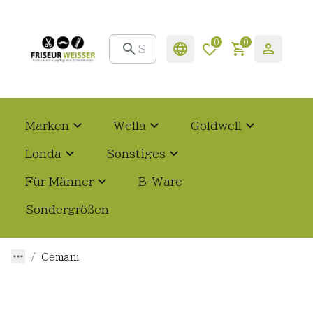
0
0
Marken
Wella
Goldwell
Londa
Sonstiges
Für Männer
B-Ware
Sondergrößen
Cemani