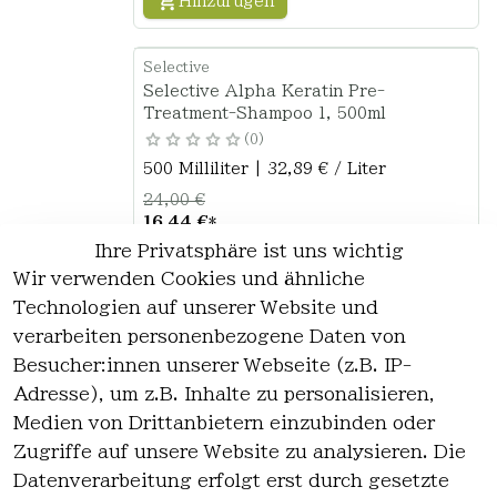
Hinzufügen
Selective
Selective Alpha Keratin Pre-
Treatment-Shampoo 1, 500ml
0
500 Milliliter | 32,89 € / Liter
24,00 €
16,44 €
*
Ihre Privatsphäre ist uns wichtig
Hinzufügen
Wir verwenden Cookies und ähnliche
Technologien auf unserer Website und
verarbeiten personenbezogene Daten von
*
inkl. ges. MwSt
zzgl.
Versandkosten
Besucher:innen unserer Webseite (z.B. IP-
Adresse), um z.B. Inhalte zu personalisieren,
1
Medien von Drittanbietern einzubinden oder
Zugriffe auf unsere Website zu analysieren. Die
Datenverarbeitung erfolgt erst durch gesetzte