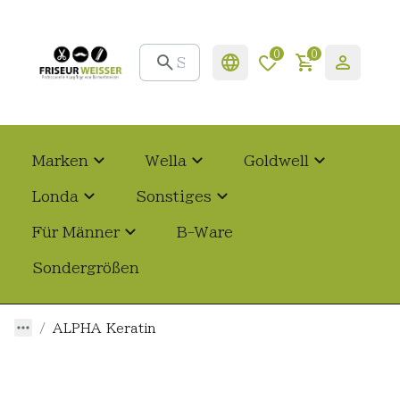
0
0
Marken
Wella
Goldwell
Londa
Sonstiges
Für Männer
B-Ware
Sondergrößen
ALPHA Keratin