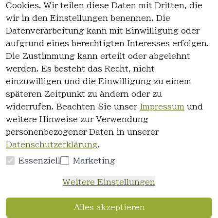
Cookies. Wir teilen diese Daten mit Dritten, die
wir in den Einstellungen benennen. Die
Rechtlich
Kontakt
Datenverarbeitung kann mit Einwilligung oder
es
Kontakt
aufgrund eines berechtigten Interesses erfolgen.
AGB
Registrieren
Die Zustimmung kann erteilt oder abgelehnt
Impressum
werden. Es besteht das Recht, nicht
Datenschutz
einzuwilligen und die Einwilligung zu einem
erklärung
späteren Zeitpunkt zu ändern oder zu
Widerrufsre
widerrufen. Beachten Sie unser
Impressum
und
cht
weitere Hinweise zur Verwendung
personenbezogener Daten in unserer
Datenschutzerklärung
.
Essenziell
Marketing
Vertrag
Weitere Einstellungen
widerrufen
Alles akzeptieren