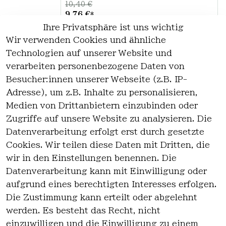
10,40 €
9,76 €
*
Ihre Privatsphäre ist uns wichtig
Hinzufügen
Wir verwenden Cookies und ähnliche
Technologien auf unserer Website und
verarbeiten personenbezogene Daten von
*
inkl. ges. MwSt
zzgl.
Versandkosten
Besucher:innen unserer Webseite (z.B. IP-
Adresse), um z.B. Inhalte zu personalisieren,
1
Medien von Drittanbietern einzubinden oder
Zugriffe auf unsere Website zu analysieren. Die
Datenverarbeitung erfolgt erst durch gesetzte
Cookies. Wir teilen diese Daten mit Dritten, die
wir in den Einstellungen benennen. Die
Rechtlich
Kontakt
Datenverarbeitung kann mit Einwilligung oder
es
Kontakt
aufgrund eines berechtigten Interesses erfolgen.
AGB
Registrieren
Die Zustimmung kann erteilt oder abgelehnt
Impressum
werden. Es besteht das Recht, nicht
Datenschutz
einzuwilligen und die Einwilligung zu einem