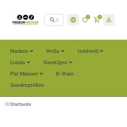
0
0
Marken
Wella
Goldwell
Londa
Sonstiges
Für Männer
B-Ware
Sondergrößen
Startseite