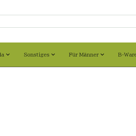
da
Sonstiges
Für Männer
B-War