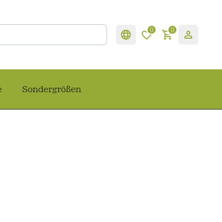
0
0
e
Sondergrößen