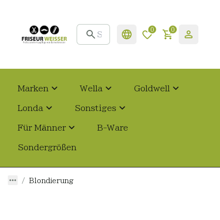
0
0
Marken
Wella
Goldwell
Londa
Sonstiges
Für Männer
B-Ware
Sondergrößen
Blondierung