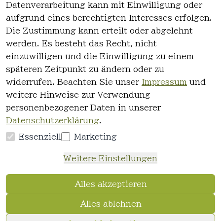
Datenverarbeitung kann mit Einwilligung oder
es
Kontakt
aufgrund eines berechtigten Interesses erfolgen.
AGB
Registrieren
Die Zustimmung kann erteilt oder abgelehnt
Impressum
werden. Es besteht das Recht, nicht
Datenschutz
einzuwilligen und die Einwilligung zu einem
erklärung
späteren Zeitpunkt zu ändern oder zu
Widerrufsre
widerrufen. Beachten Sie unser
Impressum
und
cht
weitere Hinweise zur Verwendung
personenbezogener Daten in unserer
Datenschutzerklärung
.
Essenziell
Marketing
Vertrag
Weitere Einstellungen
widerrufen
Alles akzeptieren
Alles ablehnen