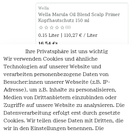
Wella
Wella Marula Oil Blend Scalp Primer
Kopfhautschutz 150 ml
0
0.15 Liter | 110,27 € / Liter
16,54 €
*
Ihre Privatsphäre ist uns wichtig
Optionen anzeigen
Wir verwenden Cookies und ähnliche
Technologien auf unserer Website und
verarbeiten personenbezogene Daten von
*
inkl. ges. MwSt
zzgl.
Versandkosten
Besucher:innen unserer Webseite (z.B. IP-
Adresse), um z.B. Inhalte zu personalisieren,
1
Medien von Drittanbietern einzubinden oder
Zugriffe auf unsere Website zu analysieren. Die
Datenverarbeitung erfolgt erst durch gesetzte
Cookies. Wir teilen diese Daten mit Dritten, die
wir in den Einstellungen benennen. Die
Rechtlich
Kontakt