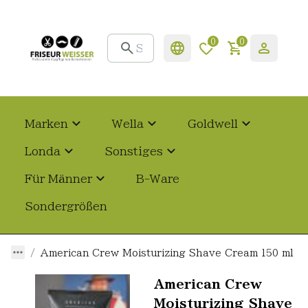
0
0
Marken
Wella
Goldwell
Londa
Sonstiges
Für Männer
B-Ware
Sondergrößen
American Crew Moisturizing Shave Cream 150 ml
American Crew
Moisturizing Shave