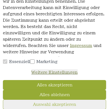
Kontakt
wir in den Einstellungen benennen. Die
AGB
Datenverarbeitung kann mit Einwilligung oder
Registrieren
Impressum
aufgrund eines berechtigten Interesses erfolgen.
Datenschutz
Die Zustimmung kann erteilt oder abgelehnt
erklärung
werden. Es besteht das Recht, nicht
einzuwilligen und die Einwilligung zu einem
Widerrufsre
späteren Zeitpunkt zu ändern oder zu
cht
widerrufen. Beachten Sie unser
Impressum
und
weitere Hinweise zur Verwendung
personenbezogener Daten in unserer
Essenziell
Marketing
Datenschutzerklärung
.
Vertrag
Weitere Einstellungen
widerrufen
Alles akzeptieren
Alles ablehnen
© FriseurWeisser.de 2026
Auswahl akzeptieren