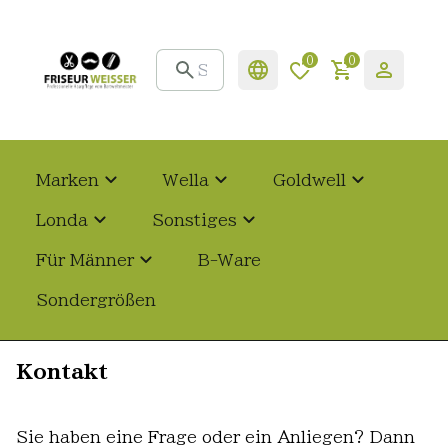
0
0
Marken
Wella
Goldwell
Londa
Sonstiges
Für Männer
B-Ware
Sondergrößen
Kontakt
Sie haben eine Frage oder ein Anliegen? Dann