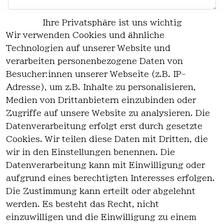
Hiermit bestätige ich, dass ich die
Ihre Privatsphäre ist uns wichtig
Datenschutzerklärung
gelesen habe.
*
Wir verwenden Cookies und ähnliche
* markierte Felder sind erforderlich
Technologien auf unserer Website und
Anfrage senden
verarbeiten personenbezogene Daten von
Besucher:innen unserer Webseite (z.B. IP-
Alles löschen
Adresse), um z.B. Inhalte zu personalisieren,
Medien von Drittanbietern einzubinden oder
Zugriffe auf unsere Website zu analysieren. Die
Datenverarbeitung erfolgt erst durch gesetzte
Cookies. Wir teilen diese Daten mit Dritten, die
wir in den Einstellungen benennen. Die
Rechtlich
Kontakt
Datenverarbeitung kann mit Einwilligung oder
es
Kontakt
aufgrund eines berechtigten Interesses erfolgen.
AGB
Registrieren
Die Zustimmung kann erteilt oder abgelehnt
Impressum
werden. Es besteht das Recht, nicht
Datenschutz
einzuwilligen und die Einwilligung zu einem