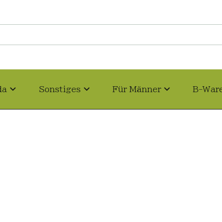
da
Sonstiges
Für Männer
B-War