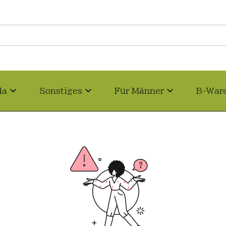
da
Sonstiges
Für Männer
B-War