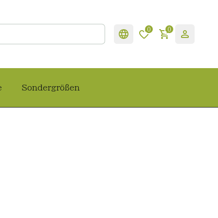
0
0
e
Sondergrößen