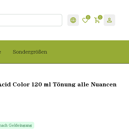
0
0
e
Sondergrößen
Acid Color 120 ml Tönung alle Nuancen
 nach Geldeingang