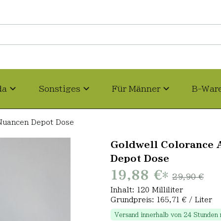
da
Sonstiges
Für Männer
B-War
 Nuancen Depot Dose
Goldwell Colorance 
Depot Dose
19,88 €
*
29,90 €
Inhalt: 120 Milliliter
Grundpreis: 165,71 € / Liter
Versand innerhalb von 24 Stunden