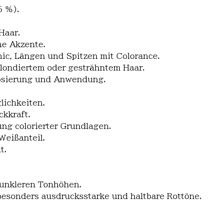
5 %).
Haar.
he Akzente.
hic, Längen und Spitzen mit Colorance.
londiertem oder gesträhntem Haar.
Dosierung und Anwendung.
lichkeiten.
kkraft.
ng colorierter Grundlagen.
Weißanteil.
t.
dunkleren Tonhöhen.
esonders ausdrucksstarke und haltbare Rottöne.