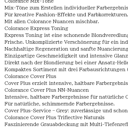
Colorance Mix-Töne
Mix-Töne zum Erstellen individueller Farbergebnis
Für kreative Fashion-Effekte und Farbkorrekturen
Mit allen Colorance Nuancen mischbar.
Colorance Express Toning
Express Toning ist eine schonende Blondveredlung
Frische. Unkomplizierte Verschönerung für ein ind
Nachhaltige Regeneration und sanfte Nuancierung
Einzigartige Geschmeidigkeit und intensive Glanz
Direkt nach der Blondierung bei einer Ansatz-Hel
Kompaktes Sortiment mit drei Farbausrichtunge
Colorance Cover Plus
Cover Plus erzielt intensive, haltbare Farbergebni
Colorance Cover Plus NN-Nuancen
Intensive, haltbare Farbergebnisse für natürliche
Für natürliche, schimmernde Farbergebnisse.
Cover Plus-Service – Grey: zuverlässige und scho
Colorance Cover Plus Triflective Naturals
Faszinierende Grauabdeckung mit Multi-Tiefenrefl