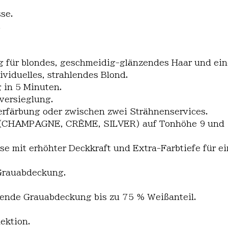
se.
.
 für blondes, geschmeidig-glänzendes Haar und eine
ividuelles, strahlendes Blond.
 in 5 Minuten.
versieglung.
lerfärbung oder zwischen zwei Strähnenservices.
n (CHAMPAGNE, CRÈME, SILVER) auf Tonhöhe 9 und 
sse mit erhöhter Deckkraft und Extra-Farbtiefe für e
 Grauabdeckung.
nende Grauabdeckung bis zu 75 % Weißanteil.
ektion.