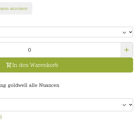
ngen anzeigen
In den Warenkorb
n
ung goldwell alle Nuancen
n