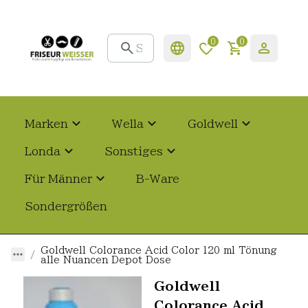
0
0
Marken
Wella
Goldwell
Londa
Sonstiges
Für Männer
B-Ware
Sondergrößen
Goldwell Colorance Acid Color 120 ml Tönung
alle Nuancen Depot Dose
Goldwell
Colorance Acid