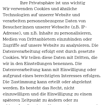
Ihre Privatsphäre ist uns wichtig
Wir verwenden Cookies und ähnliche
EU-Verantwortliche Person - klicken Sie
Technologien auf unserer Website und
für Details
verarbeiten personenbezogene Daten von
Besucher:innen unserer Webseite (z.B. IP-
Adresse), um z.B. Inhalte zu personalisieren,
Medien von Drittanbietern einzubinden oder
Zugriffe auf unsere Website zu analysieren. Die
Datenverarbeitung erfolgt erst durch gesetzte
Cookies. Wir teilen diese Daten mit Dritten, die
wir in den Einstellungen benennen. Die
Rechtlich
Kontakt
Datenverarbeitung kann mit Einwilligung oder
es
Kontakt
aufgrund eines berechtigten Interesses erfolgen.
AGB
Registrieren
Die Zustimmung kann erteilt oder abgelehnt
Impressum
werden. Es besteht das Recht, nicht
Datenschutz
einzuwilligen und die Einwilligung zu einem
erklärung
späteren Zeitpunkt zu ändern oder zu
Widerrufsre