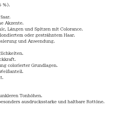
5 %).
Haar.
he Akzente.
hic, Längen und Spitzen mit Colorance.
londiertem oder gesträhntem Haar.
Dosierung und Anwendung.
lichkeiten.
kkraft.
ng colorierter Grundlagen.
Weißanteil.
t.
dunkleren Tonhöhen.
esonders ausdrucksstarke und haltbare Rottöne.