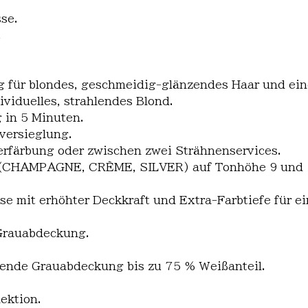
se.
.
 für blondes, geschmeidig-glänzendes Haar und eine
ividuelles, strahlendes Blond.
 in 5 Minuten.
versieglung.
lerfärbung oder zwischen zwei Strähnenservices.
n (CHAMPAGNE, CRÈME, SILVER) auf Tonhöhe 9 und 
sse mit erhöhter Deckkraft und Extra-Farbtiefe für e
 Grauabdeckung.
nende Grauabdeckung bis zu 75 % Weißanteil.
ektion.