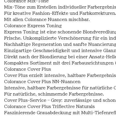
Colorance Mix-Töne
Mix-Töne zum Erstellen individueller Farbergebnis
Für kreative Fashion-Effekte und Farbkorrekturen
Mit allen Colorance Nuancen mischbar.
Colorance Express Toning
Express Toning ist eine schonende Blondveredlung
Frische. Unkomplizierte Verschönerung für ein ind
Nachhaltige Regeneration und sanfte Nuancierung
Einzigartige Geschmeidigkeit und intensive Glanz
Direkt nach der Blondierung bei einer Ansatz-Hel
Kompaktes Sortiment mit drei Farbausrichtunge
Colorance Cover Plus
Cover Plus erzielt intensive, haltbare Farbergebni
Colorance Cover Plus NN-Nuancen
Intensive, haltbare Farbergebnisse für natürliche
Für natürliche, schimmernde Farbergebnisse.
Cover Plus-Service – Grey: zuverlässige und scho
Colorance Cover Plus Triflective Naturals
Faszinierende Grauabdeckung mit Multi-Tiefenrefl