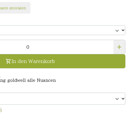
ngen anzeigen
In den Warenkorb
n
ung goldwell alle Nuancen
n