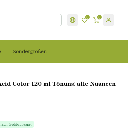
0
0
e
Sondergrößen
Acid Color 120 ml Tönung alle Nuancen
 nach Geldeingang