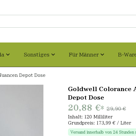
da
Sonstiges
Für Männer
B-War
 Nuancen Depot Dose
Goldwell Colorance 
Depot Dose
20,88 €
*
29,90 €
Inhalt: 120 Milliliter
Grundpreis: 173,99 € / Liter
Versand innerhalb von 24 Stunden