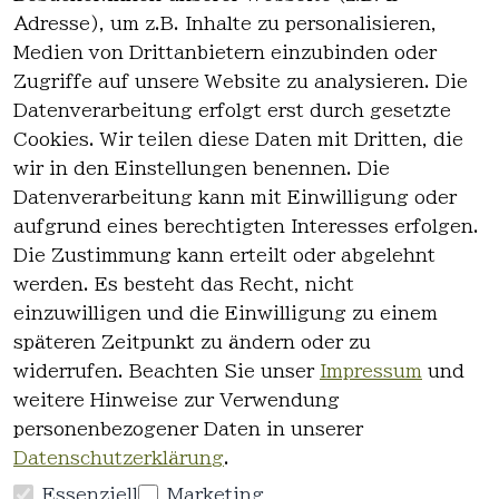
Adresse), um z.B. Inhalte zu personalisieren,
Medien von Drittanbietern einzubinden oder
Zugriffe auf unsere Website zu analysieren. Die
Datenverarbeitung erfolgt erst durch gesetzte
Cookies. Wir teilen diese Daten mit Dritten, die
wir in den Einstellungen benennen. Die
Rechtlich
Kontakt
Datenverarbeitung kann mit Einwilligung oder
es
Kontakt
aufgrund eines berechtigten Interesses erfolgen.
AGB
Registrieren
Die Zustimmung kann erteilt oder abgelehnt
Impressum
werden. Es besteht das Recht, nicht
Datenschutz
einzuwilligen und die Einwilligung zu einem
erklärung
späteren Zeitpunkt zu ändern oder zu
Widerrufsre
widerrufen. Beachten Sie unser
Impressum
und
cht
weitere Hinweise zur Verwendung
personenbezogener Daten in unserer
Datenschutzerklärung
.
Essenziell
Marketing