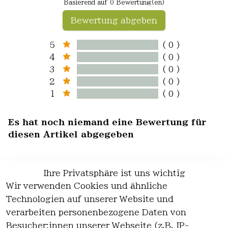
Basierend auf 0 Bewertung(en)
Bewertung abgeben
5
( 0 )
4
( 0 )
3
( 0 )
2
( 0 )
1
( 0 )
Es hat noch niemand eine Bewertung für
diesen Artikel abgegeben
Ihre Privatsphäre ist uns wichtig
Wir verwenden Cookies und ähnliche
EU-Verantwortliche Person - klicken Sie
Technologien auf unserer Website und
für Details
verarbeiten personenbezogene Daten von
Besucher:innen unserer Webseite (z.B. IP-