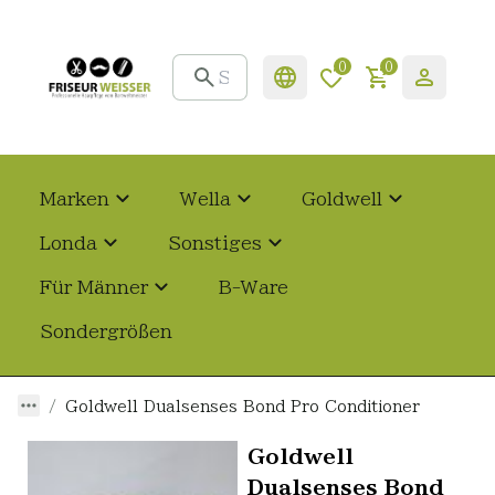
0
0
Marken
Wella
Goldwell
Londa
Sonstiges
Für Männer
B-Ware
Sondergrößen
Goldwell Dualsenses Bond Pro Conditioner
Goldwell
Dualsenses Bond