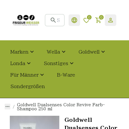
0
0
Marken
Wella
Goldwell
Londa
Sonstiges
Für Männer
B-Ware
Sondergrößen
Goldwell Dualsenses Color Revive Farb-
Shampoo 250 ml
Goldwell
Dualsenses Color