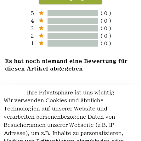
5
( 0 )
4
( 0 )
3
( 0 )
2
( 0 )
1
( 0 )
Es hat noch niemand eine Bewertung für
diesen Artikel abgegeben
Ihre Privatsphäre ist uns wichtig
Wir verwenden Cookies und ähnliche
EU-Verantwortliche Person - klicken Sie
Technologien auf unserer Website und
für Details
verarbeiten personenbezogene Daten von
Besucher:innen unserer Webseite (z.B. IP-
Adresse), um z.B. Inhalte zu personalisieren,