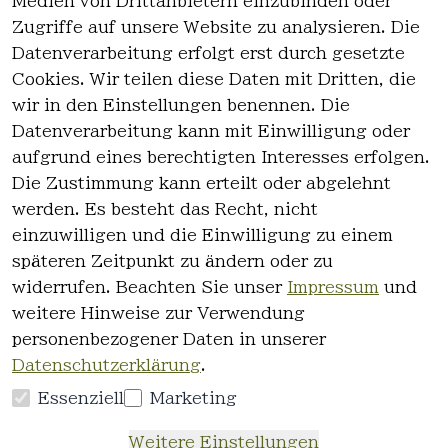
Medien von Drittanbietern einzubinden oder
Zugriffe auf unsere Website zu analysieren. Die
Datenverarbeitung erfolgt erst durch gesetzte
Cookies. Wir teilen diese Daten mit Dritten, die
wir in den Einstellungen benennen. Die
Rechtlich
Kontakt
Datenverarbeitung kann mit Einwilligung oder
es
Kontakt
aufgrund eines berechtigten Interesses erfolgen.
AGB
Registrieren
Die Zustimmung kann erteilt oder abgelehnt
Impressum
werden. Es besteht das Recht, nicht
Datenschutz
einzuwilligen und die Einwilligung zu einem
erklärung
späteren Zeitpunkt zu ändern oder zu
Widerrufsre
widerrufen. Beachten Sie unser
Impressum
und
cht
weitere Hinweise zur Verwendung
personenbezogener Daten in unserer
Datenschutzerklärung
.
Essenziell
Marketing
Vertrag
Weitere Einstellungen
widerrufen