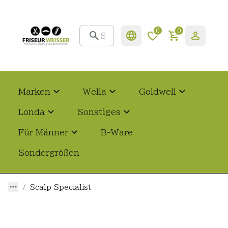
0
0
Marken
Wella
Goldwell
Londa
Sonstiges
Für Männer
B-Ware
Sondergrößen
Scalp Specialist