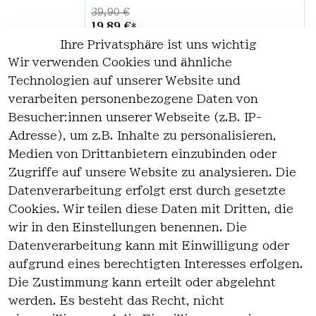
39,90 €
19,89 €
*
Ihre Privatsphäre ist uns wichtig
Hinzufügen
Wir verwenden Cookies und ähnliche
Technologien auf unserer Website und
verarbeiten personenbezogene Daten von
*
inkl. ges. MwSt
zzgl.
Versandkosten
Besucher:innen unserer Webseite (z.B. IP-
Adresse), um z.B. Inhalte zu personalisieren,
1
Medien von Drittanbietern einzubinden oder
Zugriffe auf unsere Website zu analysieren. Die
Datenverarbeitung erfolgt erst durch gesetzte
Cookies. Wir teilen diese Daten mit Dritten, die
wir in den Einstellungen benennen. Die
Rechtlich
Kontakt
Datenverarbeitung kann mit Einwilligung oder
es
Kontakt
aufgrund eines berechtigten Interesses erfolgen.
AGB
Registrieren
Die Zustimmung kann erteilt oder abgelehnt
Impressum
werden. Es besteht das Recht, nicht
Datenschutz