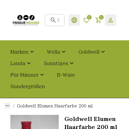
0
0
Marken
Wella
Goldwell
Londa
Sonstiges
Für Männer
B-Ware
Sondergrößen
Goldwell Elumen Haarfarbe 200 ml
Goldwell Elumen
Haarfarbe 200 ml