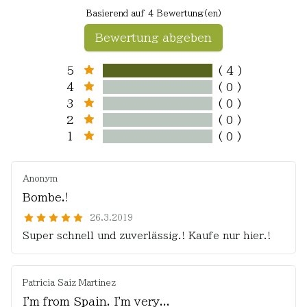
Basierend auf 4 Bewertung(en)
Bewertung abgeben
5
( 4 )
4
( 0 )
3
( 0 )
2
( 0 )
1
( 0 )
Anonym
Bombe.!
26.3.2019
Super schnell und zuverlässig.! Kaufe nur hier.!
Patricia Saiz Martinez
I'm from Spain. I'm very...