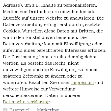
Adresse), um z.B. Inhalte zu personalisieren,
Medien von Drittanbietern einzubinden oder
Zugriffe auf unsere Website zu analysieren. Die
Datenverarbeitung erfolgt erst durch gesetzte
Cookies. Wir teilen diese Daten mit Dritten, die
wir in den Einstellungen benennen. Die
Rechtlich
Kontakt
Datenverarbeitung kann mit Einwilligung oder
es
Kontakt
aufgrund eines berechtigten Interesses erfolgen.
AGB
Registrieren
Die Zustimmung kann erteilt oder abgelehnt
Impressum
werden. Es besteht das Recht, nicht
Datenschutz
einzuwilligen und die Einwilligung zu einem
erklärung
späteren Zeitpunkt zu ändern oder zu
Widerrufsre
widerrufen. Beachten Sie unser
Impressum
und
cht
weitere Hinweise zur Verwendung
personenbezogener Daten in unserer
Datenschutzerklärung
.
Essenziell
Marketing