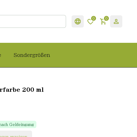
0
0
e
Sondergrößen
rfarbe 200 ml
 nach Geldeingang
ngen anzeigen