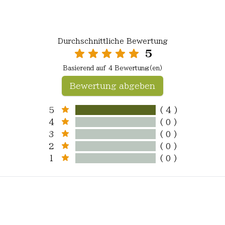
Durchschnittliche Bewertung
5
Basierend auf 4 Bewertung(en)
Bewertung abgeben
5
( 4 )
4
( 0 )
3
( 0 )
2
( 0 )
1
( 0 )