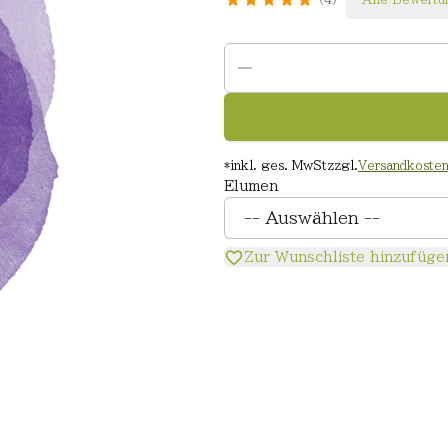
*
inkl. ges. MwSt
zzgl.
Versandkoste
Elumen
Zur Wunschliste hinzufüge