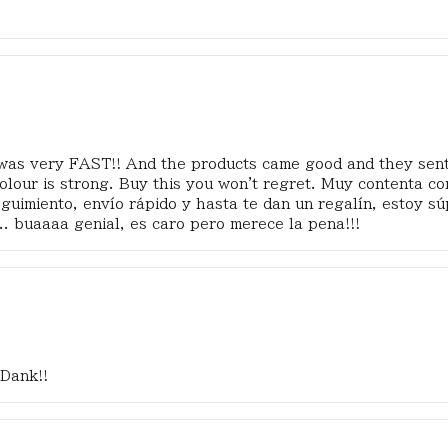
 was very FAST!! And the products came good and they sent m
he colour is strong. Buy this you won't regret. Muy contenta 
guimiento, envío rápido y hasta te dan un regalín, estoy sú
... buaaaa genial, es caro pero merece la pena!!!
 Dank!!