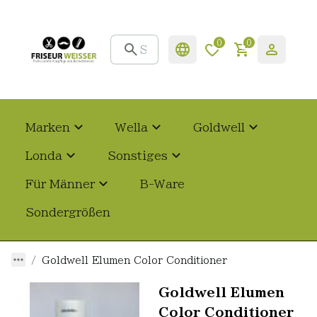
0
0
Marken
Wella
Goldwell
Londa
Sonstiges
Für Männer
B-Ware
Sondergrößen
Goldwell Elumen Color Conditioner
Goldwell Elumen
Color Conditioner