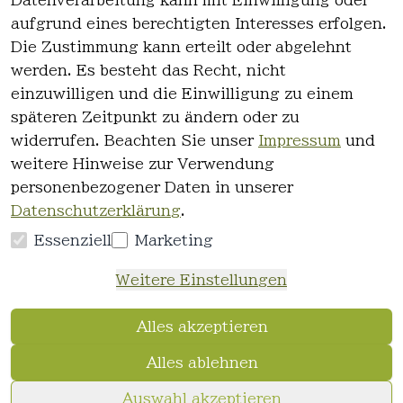
Datenverarbeitung kann mit Einwilligung oder
es
Kontakt
aufgrund eines berechtigten Interesses erfolgen.
AGB
Registrieren
Die Zustimmung kann erteilt oder abgelehnt
Impressum
werden. Es besteht das Recht, nicht
Datenschutz
einzuwilligen und die Einwilligung zu einem
erklärung
späteren Zeitpunkt zu ändern oder zu
Widerrufsre
widerrufen. Beachten Sie unser
Impressum
und
cht
weitere Hinweise zur Verwendung
personenbezogener Daten in unserer
Datenschutzerklärung
.
Essenziell
Marketing
Vertrag
Weitere Einstellungen
widerrufen
Alles akzeptieren
Alles ablehnen
© FriseurWeisser.de 2026
Auswahl akzeptieren