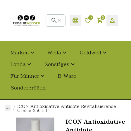
0
0
Marken
Wella
Goldwell
Londa
Sonstiges
Für Männer
B-Ware
Sondergrößen
ICON Antioxidative Antidote Revitalisierende
Creme 250 ml
ICON Antioxidative
Antidote