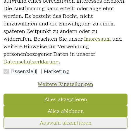
aufgrund eines berechtigten Interesses erfolgen.
AGB
Registrieren
Die Zustimmung kann erteilt oder abgelehnt
Impressum
werden. Es besteht das Recht, nicht
Datenschutz
einzuwilligen und die Einwilligung zu einem
erklärung
späteren Zeitpunkt zu ändern oder zu
Widerrufsre
widerrufen. Beachten Sie unser
Impressum
und
cht
weitere Hinweise zur Verwendung
personenbezogener Daten in unserer
Datenschutzerklärung
.
Essenziell
Marketing
Vertrag
Weitere Einstellungen
widerrufen
Alles akzeptieren
Alles ablehnen
© FriseurWeisser.de 2026
Auswahl akzeptieren