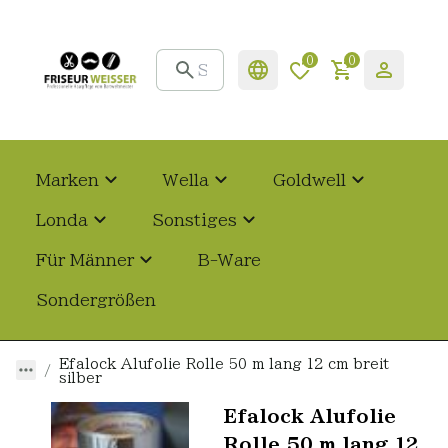
0
0
Marken
Wella
Goldwell
Londa
Sonstiges
Für Männer
B-Ware
Sondergrößen
Efalock Alufolie Rolle 50 m lang 12 cm breit
silber
Efalock Alufolie
Rolle 50 m lang 12