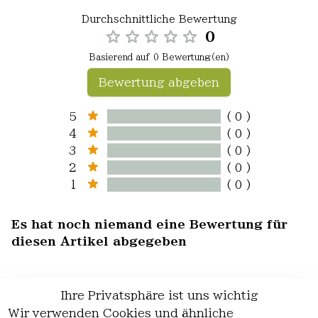
Durchschnittliche Bewertung
0
Basierend auf 0 Bewertung(en)
Bewertung abgeben
5
( 0 )
4
( 0 )
3
( 0 )
2
( 0 )
1
( 0 )
Es hat noch niemand eine Bewertung für
diesen Artikel abgegeben
Ihre Privatsphäre ist uns wichtig
Wir verwenden Cookies und ähnliche
EU-Verantwortliche Person - klicken Sie