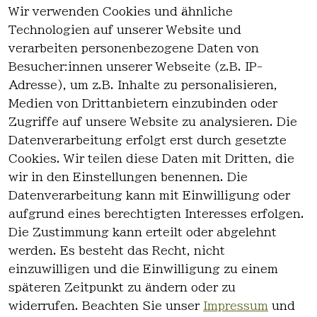
Wir verwenden Cookies und ähnliche
EU-Verantwortliche Person - klicken Sie
Technologien auf unserer Website und
für Details
verarbeiten personenbezogene Daten von
Besucher:innen unserer Webseite (z.B. IP-
Adresse), um z.B. Inhalte zu personalisieren,
Medien von Drittanbietern einzubinden oder
Zugriffe auf unsere Website zu analysieren. Die
Datenverarbeitung erfolgt erst durch gesetzte
Cookies. Wir teilen diese Daten mit Dritten, die
wir in den Einstellungen benennen. Die
Rechtlich
Kontakt
Datenverarbeitung kann mit Einwilligung oder
es
Kontakt
aufgrund eines berechtigten Interesses erfolgen.
AGB
Registrieren
Die Zustimmung kann erteilt oder abgelehnt
Impressum
werden. Es besteht das Recht, nicht
Datenschutz
einzuwilligen und die Einwilligung zu einem
erklärung
späteren Zeitpunkt zu ändern oder zu
Widerrufsre
widerrufen. Beachten Sie unser
Impressum
und