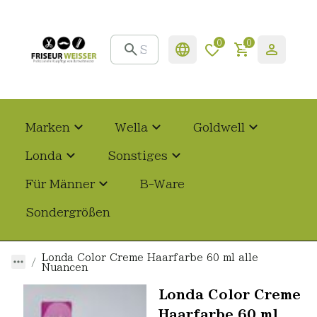
0
0
Marken
Wella
Goldwell
Londa
Sonstiges
Für Männer
B-Ware
Sondergrößen
Londa Color Creme Haarfarbe 60 ml alle
Nuancen
Londa Color Creme
Haarfarbe 60 ml