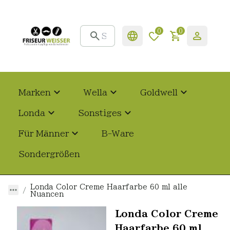
0
0
Marken
Wella
Goldwell
Londa
Sonstiges
Für Männer
B-Ware
Sondergrößen
Londa Color Creme Haarfarbe 60 ml alle
Nuancen
Londa Color Creme
Haarfarbe 60 ml