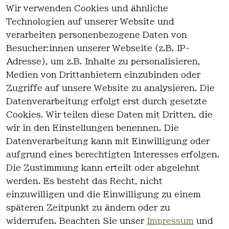
Wir verwenden Cookies und ähnliche
EU-Verantwortliche Person - klicken Sie
Technologien auf unserer Website und
für Details
verarbeiten personenbezogene Daten von
Besucher:innen unserer Webseite (z.B. IP-
Adresse), um z.B. Inhalte zu personalisieren,
Medien von Drittanbietern einzubinden oder
Zugriffe auf unsere Website zu analysieren. Die
Datenverarbeitung erfolgt erst durch gesetzte
Cookies. Wir teilen diese Daten mit Dritten, die
wir in den Einstellungen benennen. Die
Rechtlich
Kontakt
Datenverarbeitung kann mit Einwilligung oder
es
Kontakt
aufgrund eines berechtigten Interesses erfolgen.
AGB
Registrieren
Die Zustimmung kann erteilt oder abgelehnt
Impressum
werden. Es besteht das Recht, nicht
Datenschutz
einzuwilligen und die Einwilligung zu einem
erklärung
späteren Zeitpunkt zu ändern oder zu
Widerrufsre
widerrufen. Beachten Sie unser
Impressum
und