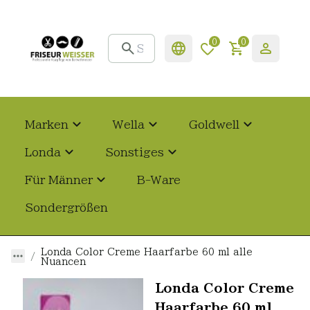
0
0
Marken
Wella
Goldwell
Londa
Sonstiges
Für Männer
B-Ware
Sondergrößen
Londa Color Creme Haarfarbe 60 ml alle
Nuancen
Londa Color Creme
Haarfarbe 60 ml