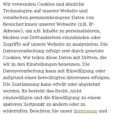
Wir verwenden Cookies und ähnliche
EU-Verantwortliche Person - klicken Sie
Technologien auf unserer Website und
für Details
verarbeiten personenbezogene Daten von
Besucher:innen unserer Webseite (z.B. IP-
Adresse), um z.B. Inhalte zu personalisieren,
Medien von Drittanbietern einzubinden oder
Zugriffe auf unsere Website zu analysieren. Die
Datenverarbeitung erfolgt erst durch gesetzte
Cookies. Wir teilen diese Daten mit Dritten, die
wir in den Einstellungen benennen. Die
Rechtlich
Kontakt
Datenverarbeitung kann mit Einwilligung oder
es
Kontakt
aufgrund eines berechtigten Interesses erfolgen.
AGB
Registrieren
Die Zustimmung kann erteilt oder abgelehnt
Impressum
werden. Es besteht das Recht, nicht
Datenschutz
einzuwilligen und die Einwilligung zu einem
erklärung
späteren Zeitpunkt zu ändern oder zu
Widerrufsre
widerrufen. Beachten Sie unser
Impressum
und