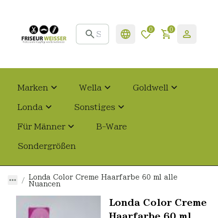
0
0
Marken
Wella
Goldwell
Londa
Sonstiges
Für Männer
B-Ware
Sondergrößen
Londa Color Creme Haarfarbe 60 ml alle
Nuancen
Londa Color Creme
Haarfarbe 60 ml