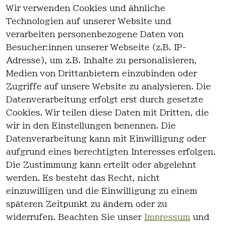
Wir verwenden Cookies und ähnliche
EU-Verantwortliche Person - klicken Sie
Technologien auf unserer Website und
für Details
verarbeiten personenbezogene Daten von
Besucher:innen unserer Webseite (z.B. IP-
Adresse), um z.B. Inhalte zu personalisieren,
Medien von Drittanbietern einzubinden oder
Zugriffe auf unsere Website zu analysieren. Die
Datenverarbeitung erfolgt erst durch gesetzte
Cookies. Wir teilen diese Daten mit Dritten, die
wir in den Einstellungen benennen. Die
Rechtlich
Kontakt
Datenverarbeitung kann mit Einwilligung oder
es
Kontakt
aufgrund eines berechtigten Interesses erfolgen.
AGB
Registrieren
Die Zustimmung kann erteilt oder abgelehnt
Impressum
werden. Es besteht das Recht, nicht
Datenschutz
einzuwilligen und die Einwilligung zu einem
erklärung
späteren Zeitpunkt zu ändern oder zu
Widerrufsre
widerrufen. Beachten Sie unser
Impressum
und