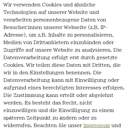
Wir verwenden Cookies und ähnliche
EU-Verantwortliche Person - klicken Sie
Technologien auf unserer Website und
für Details
verarbeiten personenbezogene Daten von
Besucher:innen unserer Webseite (z.B. IP-
Adresse), um z.B. Inhalte zu personalisieren,
Medien von Drittanbietern einzubinden oder
Zugriffe auf unsere Website zu analysieren. Die
Datenverarbeitung erfolgt erst durch gesetzte
Cookies. Wir teilen diese Daten mit Dritten, die
wir in den Einstellungen benennen. Die
Rechtlich
Kontakt
Datenverarbeitung kann mit Einwilligung oder
es
Kontakt
aufgrund eines berechtigten Interesses erfolgen.
AGB
Registrieren
Die Zustimmung kann erteilt oder abgelehnt
Impressum
werden. Es besteht das Recht, nicht
Datenschutz
einzuwilligen und die Einwilligung zu einem
erklärung
späteren Zeitpunkt zu ändern oder zu
Widerrufsre
widerrufen. Beachten Sie unser
Impressum
und