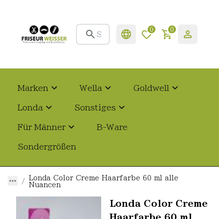
0
0
Marken
Wella
Goldwell
Londa
Sonstiges
Für Männer
B-Ware
Sondergrößen
Londa Color Creme Haarfarbe 60 ml alle
Nuancen
Londa Color Creme
Haarfarbe 60 ml