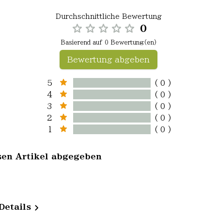
Durchschnittliche Bewertung
0
Basierend auf 0 Bewertung(en)
Bewertung abgeben
5
( 0 )
4
( 0 )
3
( 0 )
2
( 0 )
1
( 0 )
sen Artikel abgegeben
Details