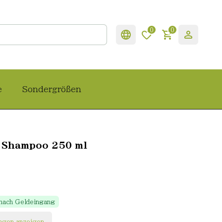
0
0
e
Sondergrößen
 Shampoo 250 ml
 nach Geldeingang
ngen anzeigen