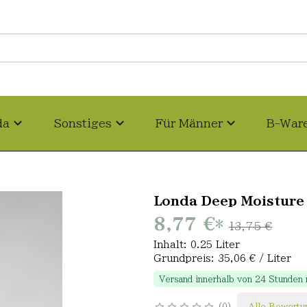
da
Sonstiges
Für Männer
B-War
Londa Deep Moisture
8,77 €
*
13,75 €
Inhalt: 0.25 Liter
Grundpreis: 35,06 € / Liter
Versand innerhalb von 24 Stunden
0
Alle Bewertu