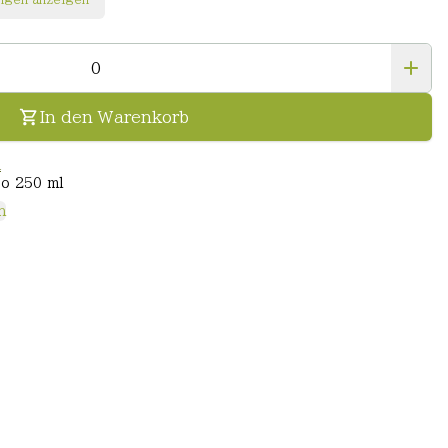
In den Warenkorb
n
o 250 ml
n