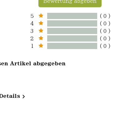
Bewertung abgeben
5
( 0 )
4
( 0 )
3
( 0 )
2
( 0 )
1
( 0 )
sen Artikel abgegeben
Details