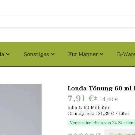
da
Sonstiges
Für Männer
B-War
Londa Tönung 60 ml 
7,91 €
*
14,40 €
Inhalt: 60 Milliliter
Grundpreis: 131,89 € / Liter
Versand innerhalb von 24 Stunden
0
Alle Bewertu