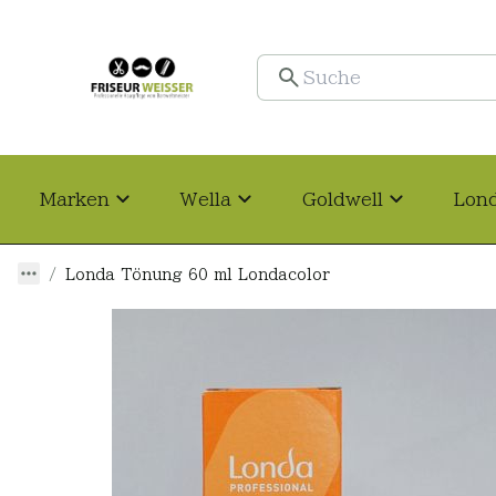
Marken
Wella
Goldwell
Lon
Londa Tönung 60 ml Londacolor