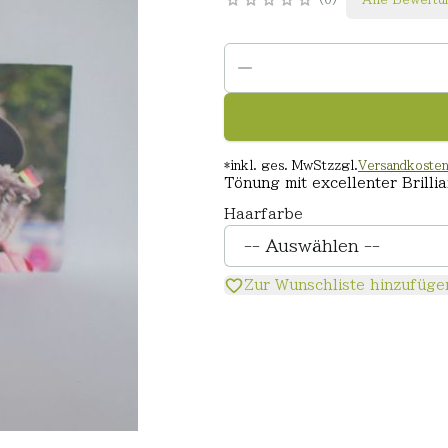
*
inkl. ges. MwSt
zzgl.
Versandkoste
Tönung mit excellenter Brilli
Haarfarbe
Zur Wunschliste hinzufüge