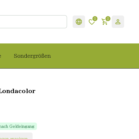
0
0
e
Sondergrößen
Londacolor
 nach Geldeingang
ngen anzeigen