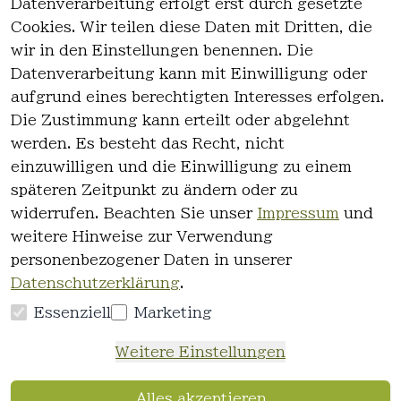
Datenverarbeitung erfolgt erst durch gesetzte
Cookies. Wir teilen diese Daten mit Dritten, die
wir in den Einstellungen benennen. Die
Rechtlich
Kontakt
Datenverarbeitung kann mit Einwilligung oder
es
Kontakt
aufgrund eines berechtigten Interesses erfolgen.
AGB
Registrieren
Die Zustimmung kann erteilt oder abgelehnt
Impressum
werden. Es besteht das Recht, nicht
Datenschutz
einzuwilligen und die Einwilligung zu einem
erklärung
späteren Zeitpunkt zu ändern oder zu
Widerrufsre
widerrufen. Beachten Sie unser
Impressum
und
cht
weitere Hinweise zur Verwendung
personenbezogener Daten in unserer
Datenschutzerklärung
.
Essenziell
Marketing
Vertrag
Weitere Einstellungen
widerrufen
Alles akzeptieren