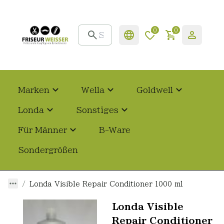
0
0
Marken
Wella
Goldwell
Londa
Sonstiges
Für Männer
B-Ware
Sondergrößen
Londa Visible Repair Conditioner 1000 ml
Londa Visible
Repair Conditioner