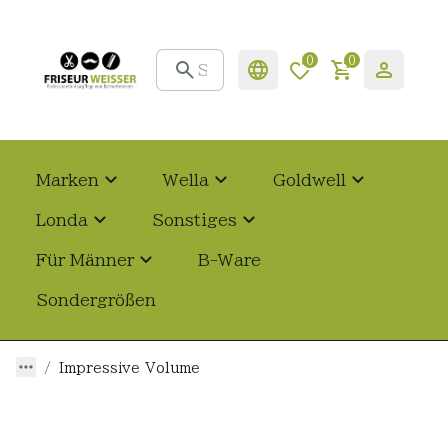
0
0
Marken
Wella
Goldwell
Londa
Sonstiges
Für Männer
B-Ware
Sondergrößen
Impressive Volume