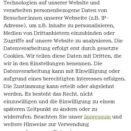
Technologien auf unserer Website und
verarbeiten personenbezogene Daten von
*
inkl. ges. MwSt
zzgl.
Versandkosten
Besucher:innen unserer Webseite (z.B. IP-
Adresse), um z.B. Inhalte zu personalisieren,
1
Medien von Drittanbietern einzubinden oder
Zugriffe auf unsere Website zu analysieren. Die
Datenverarbeitung erfolgt erst durch gesetzte
Cookies. Wir teilen diese Daten mit Dritten, die
wir in den Einstellungen benennen. Die
Rechtlich
Kontakt
Datenverarbeitung kann mit Einwilligung oder
es
Kontakt
aufgrund eines berechtigten Interesses erfolgen.
AGB
Registrieren
Die Zustimmung kann erteilt oder abgelehnt
Impressum
werden. Es besteht das Recht, nicht
Datenschutz
einzuwilligen und die Einwilligung zu einem
erklärung
späteren Zeitpunkt zu ändern oder zu
Widerrufsre
widerrufen. Beachten Sie unser
Impressum
und
cht
weitere Hinweise zur Verwendung