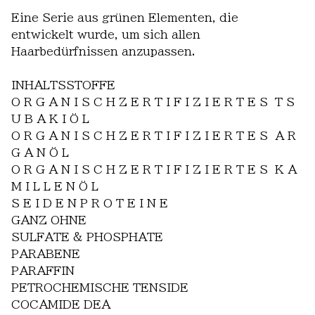
Eine Serie aus grünen Elementen, die
entwickelt wurde, um sich allen
Haarbedürfnissen anzupassen.
INHALTSSTOFFE
O R G A N I S C H Z E R T I F I Z I E R T E S T S
U B A K I Ö L
O R G A N I S C H Z E R T I F I Z I E R T E S A R
G A N Ö L
O R G A N I S C H Z E R T I F I Z I E R T E S K A
M I L L E N Ö L
S E I D E N P R O T E I N E
GANZ OHNE
SULFATE & PHOSPHATE
PARABENE
PARAFFIN
PETROCHEMISCHE TENSIDE
COCAMIDE DEA