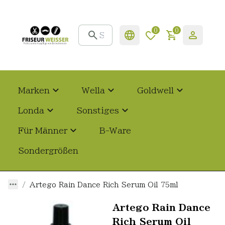
0
0
Marken
Wella
Goldwell
Londa
Sonstiges
Für Männer
B-Ware
Sondergrößen
Artego Rain Dance Rich Serum Oil 75ml
Artego Rain Dance
Rich Serum Oil