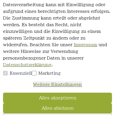
Rechtlich
Kontakt
Datenverarbeitung kann mit Einwilligung oder
es
Kontakt
aufgrund eines berechtigten Interesses erfolgen.
AGB
Registrieren
Die Zustimmung kann erteilt oder abgelehnt
Impressum
werden. Es besteht das Recht, nicht
Datenschutz
einzuwilligen und die Einwilligung zu einem
erklärung
späteren Zeitpunkt zu ändern oder zu
Widerrufsre
widerrufen. Beachten Sie unser
Impressum
und
cht
weitere Hinweise zur Verwendung
personenbezogener Daten in unserer
Datenschutzerklärung
.
Essenziell
Marketing
Vertrag
Weitere Einstellungen
widerrufen
Alles akzeptieren
Alles ablehnen