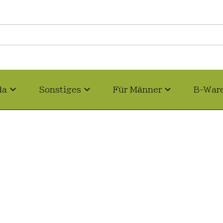
da
Sonstiges
Für Männer
B-War