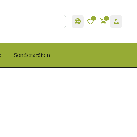
0
0
e
Sondergrößen