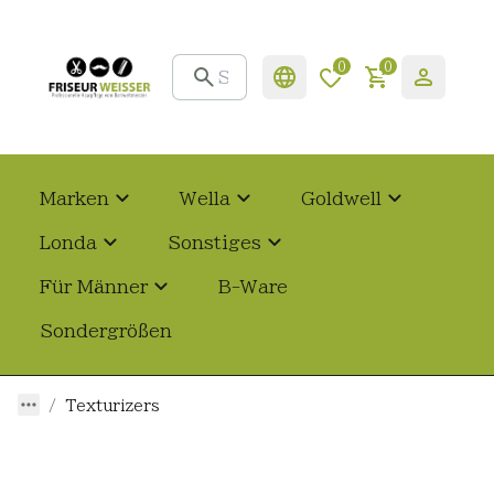
0
0
Marken
Wella
Goldwell
Londa
Sonstiges
Für Männer
B-Ware
Sondergrößen
Texturizers