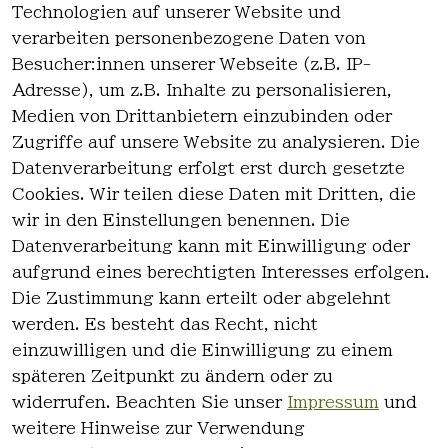
Technologien auf unserer Website und
Haben Sie nicht gefunden, was Sie
verarbeiten personenbezogene Daten von
suchen?
Besucher:innen unserer Webseite (z.B. IP-
Adresse), um z.B. Inhalte zu personalisieren,
Artikel durchsuchen
Medien von Drittanbietern einzubinden oder
Zugriffe auf unsere Website zu analysieren. Die
Datenverarbeitung erfolgt erst durch gesetzte
Cookies. Wir teilen diese Daten mit Dritten, die
wir in den Einstellungen benennen. Die
Rechtlich
Kontakt
Datenverarbeitung kann mit Einwilligung oder
es
Kontakt
aufgrund eines berechtigten Interesses erfolgen.
AGB
Registrieren
Die Zustimmung kann erteilt oder abgelehnt
Impressum
werden. Es besteht das Recht, nicht
Datenschutz
einzuwilligen und die Einwilligung zu einem
erklärung
späteren Zeitpunkt zu ändern oder zu
Widerrufsre
widerrufen. Beachten Sie unser
Impressum
und
cht
weitere Hinweise zur Verwendung