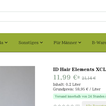
da
Sonstiges
Für Männer
B-War
ID Hair Elements XC
11,99 €
*
21,14 €
Inhalt: 0.2 Liter
Grundpreis: 59,95 € / Liter
Versand innerhalb von 24 Stunden
0
Alle Bewertu