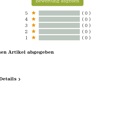
Bewertung abgeben
5
( 0 )
4
( 0 )
3
( 0 )
2
( 0 )
1
( 0 )
sen Artikel abgegeben
Details