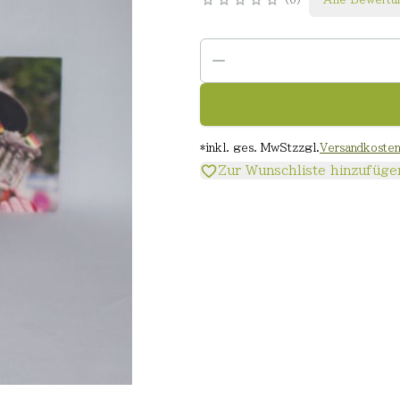
*
inkl. ges. MwSt
zzgl.
Versandkoste
Zur Wunschliste hinzufüge