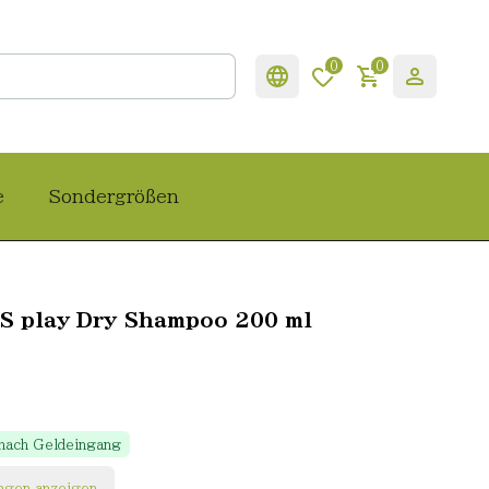
0
0
e
Sondergrößen
LS play Dry Shampoo 200 ml
 nach Geldeingang
ngen anzeigen