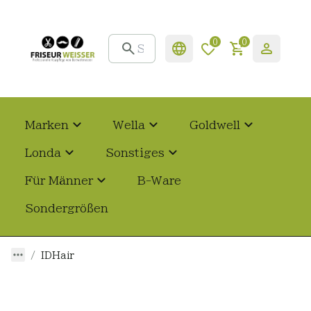
0
0
Marken
Wella
Goldwell
Londa
Sonstiges
Für Männer
B-Ware
Sondergrößen
IDHair