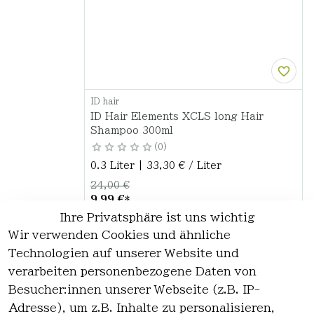
ID hair
ID Hair Elements XCLS long Hair
Shampoo 300ml
0
0.3 Liter | 33,30 € / Liter
24,00 €
9,99 €
*
Ihre Privatsphäre ist uns wichtig
Hinzufügen
Wir verwenden Cookies und ähnliche
Technologien auf unserer Website und
verarbeiten personenbezogene Daten von
*
inkl. ges. MwSt
zzgl.
Versandkosten
Besucher:innen unserer Webseite (z.B. IP-
Adresse), um z.B. Inhalte zu personalisieren,
1