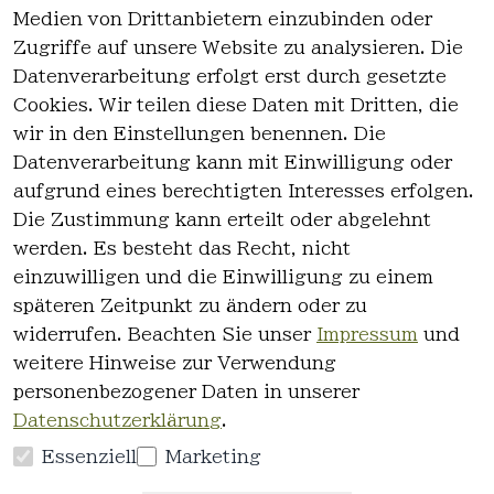
Medien von Drittanbietern einzubinden oder
Zugriffe auf unsere Website zu analysieren. Die
Datenverarbeitung erfolgt erst durch gesetzte
Cookies. Wir teilen diese Daten mit Dritten, die
wir in den Einstellungen benennen. Die
Rechtlich
Kontakt
Datenverarbeitung kann mit Einwilligung oder
es
Kontakt
aufgrund eines berechtigten Interesses erfolgen.
AGB
Registrieren
Die Zustimmung kann erteilt oder abgelehnt
Impressum
werden. Es besteht das Recht, nicht
Datenschutz
einzuwilligen und die Einwilligung zu einem
erklärung
späteren Zeitpunkt zu ändern oder zu
Widerrufsre
widerrufen. Beachten Sie unser
Impressum
und
cht
weitere Hinweise zur Verwendung
personenbezogener Daten in unserer
Datenschutzerklärung
.
Essenziell
Marketing
Vertrag