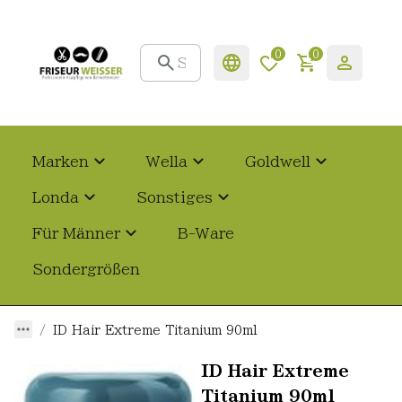
0
0
Marken
Wella
Goldwell
Londa
Sonstiges
Für Männer
B-Ware
Sondergrößen
ID Hair Extreme Titanium 90ml
ID Hair Extreme
Titanium 90ml