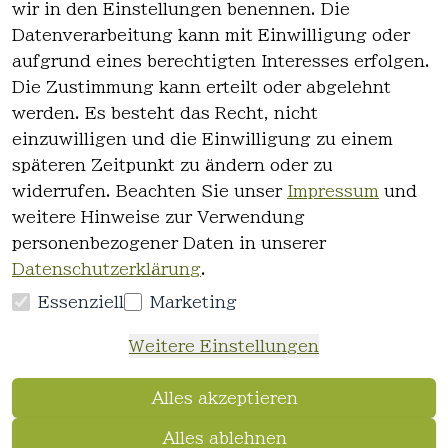
wir in den Einstellungen benennen. Die
Rechtlich
Kontakt
Datenverarbeitung kann mit Einwilligung oder
es
Kontakt
aufgrund eines berechtigten Interesses erfolgen.
AGB
Registrieren
Die Zustimmung kann erteilt oder abgelehnt
Impressum
werden. Es besteht das Recht, nicht
Datenschutz
einzuwilligen und die Einwilligung zu einem
erklärung
späteren Zeitpunkt zu ändern oder zu
Widerrufsre
widerrufen. Beachten Sie unser
Impressum
und
cht
weitere Hinweise zur Verwendung
personenbezogener Daten in unserer
Datenschutzerklärung
.
Essenziell
Marketing
Vertrag
Weitere Einstellungen
widerrufen
Alles akzeptieren
Alles ablehnen