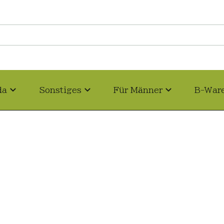
da
Sonstiges
Für Männer
B-War