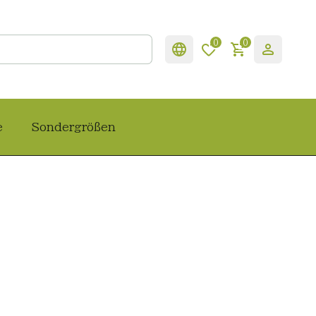
0
0
e
Sondergrößen