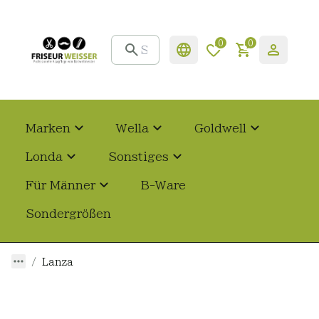
0
0
Marken
Wella
Goldwell
Londa
Sonstiges
Für Männer
B-Ware
Sondergrößen
Lanza