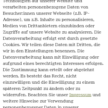
Technologien auf unserer Website und
verarbeiten personenbezogene Daten von
*
inkl. ges. MwSt
zzgl.
Versandkosten
Besucher:innen unserer Webseite (z.B. IP-
Adresse), um z.B. Inhalte zu personalisieren,
1
Medien von Drittanbietern einzubinden oder
Zugriffe auf unsere Website zu analysieren. Die
Datenverarbeitung erfolgt erst durch gesetzte
Cookies. Wir teilen diese Daten mit Dritten, die
wir in den Einstellungen benennen. Die
Rechtlich
Kontakt
Datenverarbeitung kann mit Einwilligung oder
es
Kontakt
aufgrund eines berechtigten Interesses erfolgen.
AGB
Registrieren
Die Zustimmung kann erteilt oder abgelehnt
Impressum
werden. Es besteht das Recht, nicht
Datenschutz
einzuwilligen und die Einwilligung zu einem
erklärung
späteren Zeitpunkt zu ändern oder zu
Widerrufsre
widerrufen. Beachten Sie unser
Impressum
und
cht
weitere Hinweise zur Verwendung
personenbezogener Daten in unserer