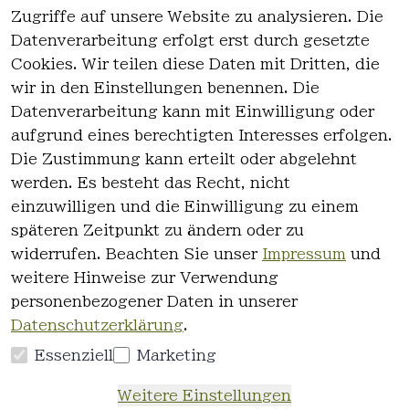
Zugriffe auf unsere Website zu analysieren. Die
Datenverarbeitung erfolgt erst durch gesetzte
Cookies. Wir teilen diese Daten mit Dritten, die
wir in den Einstellungen benennen. Die
Rechtlich
Kontakt
Datenverarbeitung kann mit Einwilligung oder
es
Kontakt
aufgrund eines berechtigten Interesses erfolgen.
AGB
Registrieren
Die Zustimmung kann erteilt oder abgelehnt
Impressum
werden. Es besteht das Recht, nicht
Datenschutz
einzuwilligen und die Einwilligung zu einem
erklärung
späteren Zeitpunkt zu ändern oder zu
Widerrufsre
widerrufen. Beachten Sie unser
Impressum
und
cht
weitere Hinweise zur Verwendung
personenbezogener Daten in unserer
Datenschutzerklärung
.
Essenziell
Marketing
Vertrag
Weitere Einstellungen
widerrufen