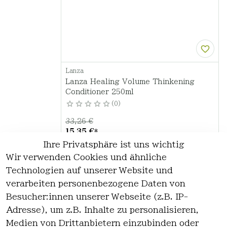
Lanza
Lanza Healing Volume Thinkening
Conditioner 250ml
0
33,26 €
15,35 €
*
Ihre Privatsphäre ist uns wichtig
Hinzufügen
Wir verwenden Cookies und ähnliche
Technologien auf unserer Website und
verarbeiten personenbezogene Daten von
*
inkl. ges. MwSt
zzgl.
Versandkosten
Besucher:innen unserer Webseite (z.B. IP-
Adresse), um z.B. Inhalte zu personalisieren,
1
Medien von Drittanbietern einzubinden oder