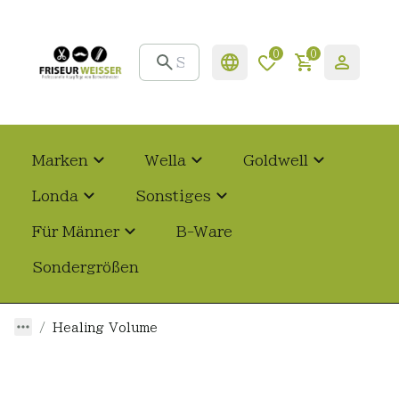
0
0
Marken
Wella
Goldwell
Londa
Sonstiges
Für Männer
B-Ware
Sondergrößen
Healing Volume