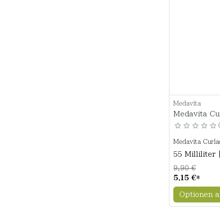
Medavita
Medavita Cu
Medavita Curla
55 Milliliter 
9,90 €
5,15 €
*
Optionen a