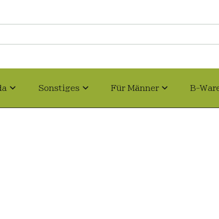
da
Sonstiges
Für Männer
B-War