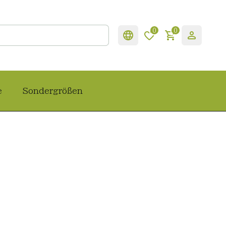
0
0
e
Sondergrößen