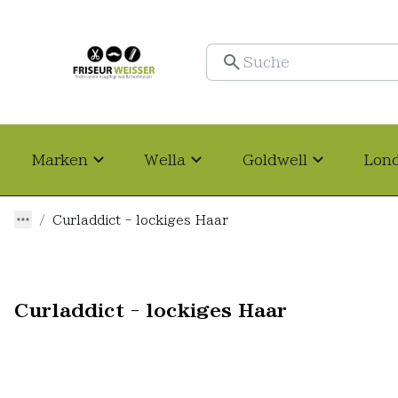
Marken
Wella
Goldwell
Lon
Curladdict - lockiges Haar
Curladdict - lockiges Haar