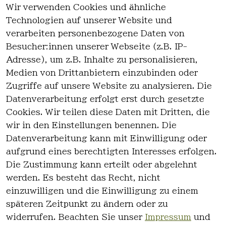
Wir verwenden Cookies und ähnliche
dieser Kategorie.
Technologien auf unserer Website und
Haben Sie nicht gefunden, was Sie
verarbeiten personenbezogene Daten von
suchen?
Besucher:innen unserer Webseite (z.B. IP-
Adresse), um z.B. Inhalte zu personalisieren,
Artikel durchsuchen
Medien von Drittanbietern einzubinden oder
Zugriffe auf unsere Website zu analysieren. Die
Datenverarbeitung erfolgt erst durch gesetzte
Cookies. Wir teilen diese Daten mit Dritten, die
wir in den Einstellungen benennen. Die
Rechtlich
Kontakt
Datenverarbeitung kann mit Einwilligung oder
es
Kontakt
aufgrund eines berechtigten Interesses erfolgen.
AGB
Registrieren
Die Zustimmung kann erteilt oder abgelehnt
Impressum
werden. Es besteht das Recht, nicht
Datenschutz
einzuwilligen und die Einwilligung zu einem
erklärung
späteren Zeitpunkt zu ändern oder zu
Widerrufsre
widerrufen. Beachten Sie unser
Impressum
und