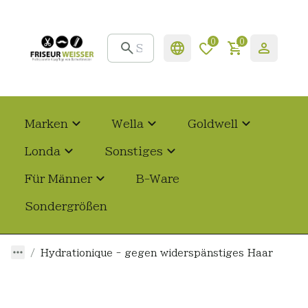
0
0
Marken
Wella
Goldwell
Londa
Sonstiges
Für Männer
B-Ware
Sondergrößen
Hydrationique - gegen widerspänstiges Haar