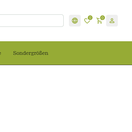
0
0
e
Sondergrößen