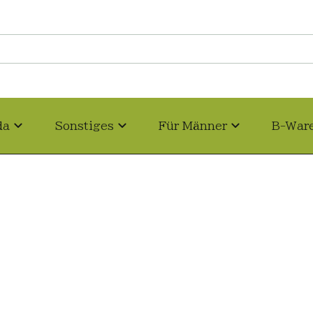
da
Sonstiges
Für Männer
B-War